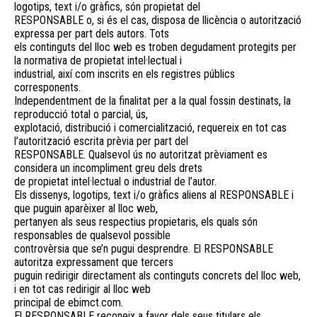
logotips, text i/o gràfics, són propietat del
RESPONSABLE o, si és el cas, disposa de llicència o autorització
expressa per part dels autors. Tots
els continguts del lloc web es troben degudament protegits per
la normativa de propietat intel·lectual i
industrial, així com inscrits en els registres públics
corresponents.
Independentment de la finalitat per a la qual fossin destinats, la
reproducció total o parcial, ús,
explotació, distribució i comercialització, requereix en tot cas
l’autorització escrita prèvia per part del
RESPONSABLE. Qualsevol ús no autoritzat prèviament es
considera un incompliment greu dels drets
de propietat intel·lectual o industrial de l’autor.
Els dissenys, logotips, text i/o gràfics aliens al RESPONSABLE i
que puguin aparèixer al lloc web,
pertanyen als seus respectius propietaris, els quals són
responsables de qualsevol possible
controvèrsia que se’n pugui desprendre. El RESPONSABLE
autoritza expressament que tercers
puguin redirigir directament als continguts concrets del lloc web,
i en tot cas redirigir al lloc web
principal de ebimct.com.
El RESPONSABLE reconeix a favor dels seus titulars els