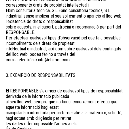
corresponents drets de propietat intel·lectual i
Ebim consultoria tecnica, S.L.Ebim consultoria tecnica, S.L.
industrial, sense implicar el seu sol esment o aparició al lloc web
l’existència de drets o responsabilitat
sobre aquests, ni el suport, patrocini o recomanació per part del
RESPONSABLE.
Per efectuar qualsevol tipus d’observació pel que fa a possibles
incompliments dels drets de propietat
intel·lectual o industrial, així com sobre qualsevol dels continguts
del lloc web, podeu fer-ho a través del
correu electrònic info@ebimct.com.
3. EXEMPCIÓ DE RESPONSABILITATS
El RESPONSABLE s’eximeix de qualsevol tipus de responsabilitat
derivada de la informació publicada
al seu lloc web sempre que no tingui coneixement efectiu que
aquesta informació hagi estat
manipulada o introduïda per un tercer aliè a la mateixa o, si ho té,
hagi actuat amb diligència per retirar
les dades o fer impossible l’accés a ells.