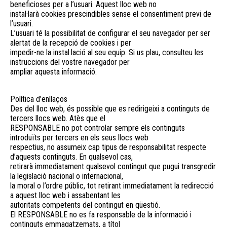
beneficioses per a l’usuari. Aquest lloc web no
instal·larà cookies prescindibles sense el consentiment previ de
l’usuari.
L’usuari té la possibilitat de configurar el seu navegador per ser
alertat de la recepció de cookies i per
impedir-ne la instal·lació al seu equip. Si us plau, consulteu les
instruccions del vostre navegador per
ampliar aquesta informació.
Política d’enllaços
Des del lloc web, és possible que es redirigeixi a continguts de
tercers llocs web. Atès que el
RESPONSABLE no pot controlar sempre els continguts
introduïts per tercers en els seus llocs web
respectius, no assumeix cap tipus de responsabilitat respecte
d’aquests continguts. En qualsevol cas,
retirarà immediatament qualsevol contingut que pugui transgredir
la legislació nacional o internacional,
la moral o l’ordre públic, tot retirant immediatament la redirecció
a aquest lloc web i assabentant les
autoritats competents del contingut en qüestió.
El RESPONSABLE no es fa responsable de la informació i
continguts emmagatzemats, a títol