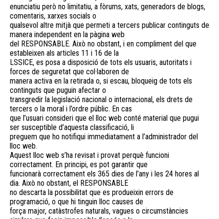
enunciatiu però no limitatiu, a fòrums, xats, generadors de blogs,
comentaris, xarxes socials o
qualsevol altre mitjà que permeti a tercers publicar continguts de
manera independent en la pàgina web
del RESPONSABLE. Això no obstant, i en compliment del que
estableixen als articles 11 i 16 de la
LSSICE, es posa a disposició de tots els usuaris, autoritats i
forces de seguretat que col·laboren de
manera activa en la retirada o, si escau, bloqueig de tots els
continguts que puguin afectar o
transgredir la legislació nacional o internacional, els drets de
tercers o la moral i l’ordre públic. En cas
que l’usuari consideri que el lloc web conté material que pugui
ser susceptible d’aquesta classificació, li
preguem que ho notifiqui immediatament a l’administrador del
lloc web.
Aquest lloc web s’ha revisat i provat perquè funcioni
correctament. En principi, es pot garantir que
funcionarà correctament els 365 dies de l’any i les 24 hores al
dia. Això no obstant, el RESPONSABLE
no descarta la possibilitat que es produeixin errors de
programació, o que hi tinguin lloc causes de
força major, catàstrofes naturals, vagues o circumstàncies