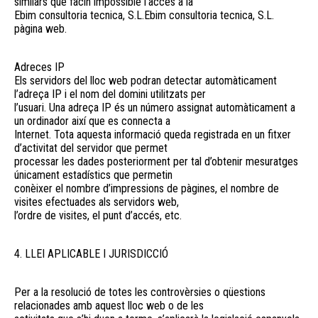
similars que facin impossible l’accés a la
Ebim consultoria tecnica, S.L.Ebim consultoria tecnica, S.L.
pàgina web.
Adreces IP
Els servidors del lloc web podran detectar automàticament
l’adreça IP i el nom del domini utilitzats per
l’usuari. Una adreça IP és un número assignat automàticament a
un ordinador així que es connecta a
Internet. Tota aquesta informació queda registrada en un fitxer
d’activitat del servidor que permet
processar les dades posteriorment per tal d’obtenir mesuratges
únicament estadístics que permetin
conèixer el nombre d’impressions de pàgines, el nombre de
visites efectuades als servidors web,
l’ordre de visites, el punt d’accés, etc.
4. LLEI APLICABLE I JURISDICCIÓ
Per a la resolució de totes les controvèrsies o qüestions
relacionades amb aquest lloc web o de les