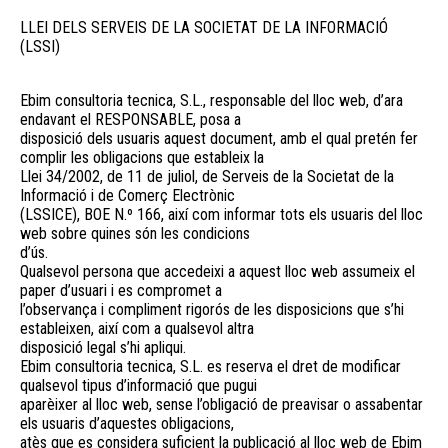
LLEI DELS SERVEIS DE LA SOCIETAT DE LA INFORMACIÓ
(LSSI)
Ebim consultoria tecnica, S.L., responsable del lloc web, d’ara
endavant el RESPONSABLE, posa a
disposició dels usuaris aquest document, amb el qual pretén fer
complir les obligacions que estableix la
Llei 34/2002, de 11 de juliol, de Serveis de la Societat de la
Informació i de Comerç Electrònic
(LSSICE), BOE N.º 166, així com informar tots els usuaris del lloc
web sobre quines són les condicions
d’ús.
Qualsevol persona que accedeixi a aquest lloc web assumeix el
paper d’usuari i es compromet a
l’observança i compliment rigorós de les disposicions que s’hi
estableixen, així com a qualsevol altra
disposició legal s’hi apliqui.
Ebim consultoria tecnica, S.L. es reserva el dret de modificar
qualsevol tipus d’informació que pugui
aparèixer al lloc web, sense l’obligació de preavisar o assabentar
els usuaris d’aquestes obligacions,
atès que es considera suficient la publicació al lloc web de Ebim