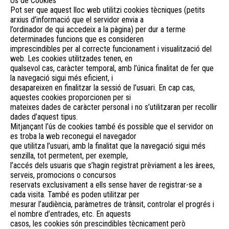
Ús de Cookies
Pot ser que aquest lloc web utilitzi cookies tècniques (petits
arxius d’informació que el servidor envia a
l’ordinador de qui accedeix a la pàgina) per dur a terme
determinades funcions que es consideren
imprescindibles per al correcte funcionament i visualització del
web. Les cookies utilitzades tenen, en
qualsevol cas, caràcter temporal, amb l’única finalitat de fer que
la navegació sigui més eficient, i
desapareixen en finalitzar la sessió de l’usuari. En cap cas,
aquestes cookies proporcionen per si
mateixes dades de caràcter personal i no s’utilitzaran per recollir
dades d’aquest tipus.
Mitjançant l’ús de cookies també és possible que el servidor on
es troba la web reconegui el navegador
que utilitza l’usuari, amb la finalitat que la navegació sigui més
senzilla, tot permetent, per exemple,
l’accés dels usuaris que s’hagin registrat prèviament a les àrees,
serveis, promocions o concursos
reservats exclusivament a ells sense haver de registrar-se a
cada visita. També es poden utilitzar per
mesurar l’audiència, paràmetres de trànsit, controlar el progrés i
el nombre d’entrades, etc. En aquests
casos, les cookies són prescindibles tècnicament però