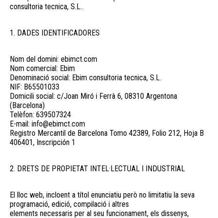
consultoria tecnica, S.L..
1. DADES IDENTIFICADORES
Nom del domini: ebimct.com
Nom comercial: Ebim
Denominació social: Ebim consultoria tecnica, S.L.
NIF: B65501033
Domicili social: c/Joan Miró i Ferrà 6, 08310 Argentona
(Barcelona)
Telèfon: 639507324
E-mail: info@ebimct.com
Registro Mercantil de Barcelona Tomo 42389, Folio 212, Hoja B
406401, Inscripción 1
2. DRETS DE PROPIETAT INTEL·LECTUAL I INDUSTRIAL
El lloc web, incloent a títol enunciatiu però no limitatiu la seva
programació, edició, compilació i altres
elements necessaris per al seu funcionament, els dissenys,