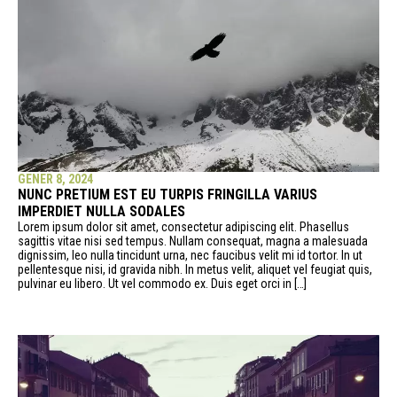
GENER 8, 2024
NUNC PRETIUM EST EU TURPIS FRINGILLA VARIUS
IMPERDIET NULLA SODALES
Lorem ipsum dolor sit amet, consectetur adipiscing elit. Phasellus
sagittis vitae nisi sed tempus. Nullam consequat, magna a malesuada
dignissim, leo nulla tincidunt urna, nec faucibus velit mi id tortor. In ut
pellentesque nisi, id gravida nibh. In metus velit, aliquet vel feugiat quis,
pulvinar eu libero. Ut vel commodo ex. Duis eget orci in […]